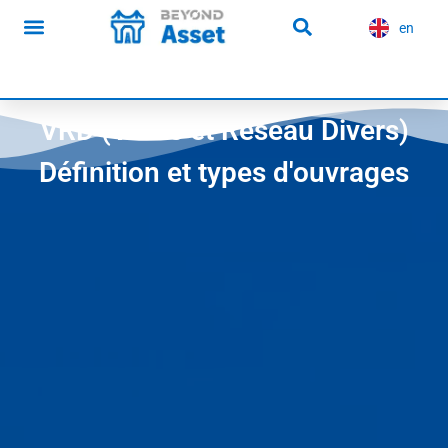
contenu
principal
en
es
Nos articles
VRD (Voirie et Réseau Divers)
Définition et types d'ouvrages