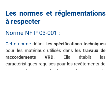
Les normes et réglementations
à respecter
Norme NF P 03-001 :
Cette norme
définit
les spécifications techniques
pour les matériaux utilisés dans l
es travaux de
raccordements VRD
. Elle établit les
caractéristiques requises pour les revêtements de
voirie, les canalisations, les regards
d’assainissement, et bien d’autres éléments. Par
exemple, elle précise les propriétés mécaniques
des matériaux pour assurer leur durabilité face aux
contraintes de trafic et aux variations climatiques.
Norme NF P 98-331 :